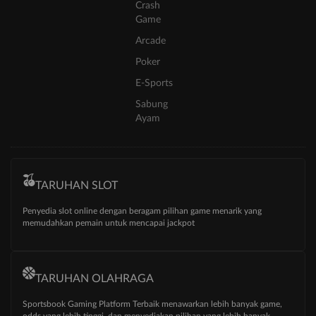
Crash
Game
Arcade
Poker
E-Sports
Sabung
Ayam
TARUHAN SLOT
Penyedia slot online dengan beragam pilihan game menarik yang
memudahkan pemain untuk mencapai jackpot
TARUHAN OLAHRAGA
Sportsbook Gaming Platform Terbaik menawarkan lebih banyak game,
odds yang lebih tinggi, dan menyediakan pilihan yang lebih banyak