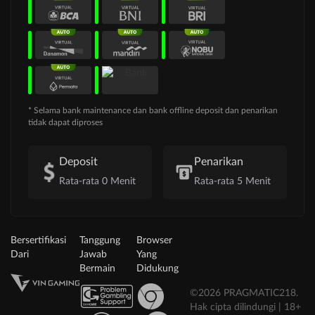
* Selama bank maintenance dan bank offline deposit dan penarikan
tidak dapat diproses
Deposit
Penarikan
Rata-rata 0 Menit
Rata-rata 5 Menit
Bersertifikasi
Tanggung
Browser
Dari
Jawab
Yang
Bermain
Didukung
©2026 PRAGMATIC218.
Hak cipta dilindungi | 18+