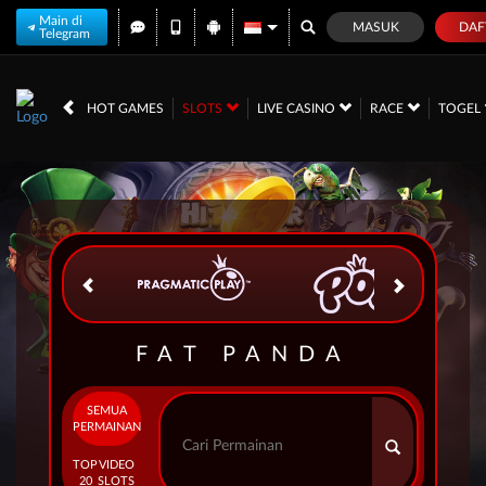
Main di
MASUK
DAF
Telegram
IDR
12,668,948,
HOT GAMES
SLOTS
LIVE CASINO
RACE
TOGEL
FAT PANDA
SEMUA
PERMAINAN
TOP
VIDEO
20
SLOTS