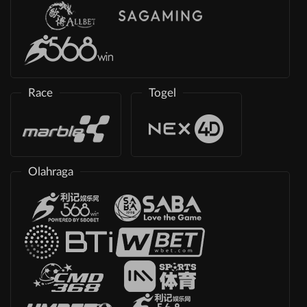
Race
Togel
Olahraga