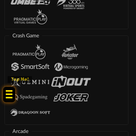
Crash Game
Tap Me!
Arcade