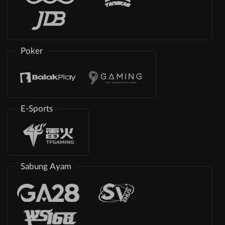
Poker
E-Sports
Sabung Ayam