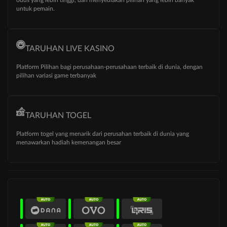
untuk pemain.
TARUHAN LIVE KASINO
Platform Pilihan bagi perusahaan-perusahaan terbaik di dunia, dengan
pilihan variasi game terbanyak
TARUHAN TOGEL
Platform togel yang menarik dari perusahan terbaik di dunia yang
menawarkan hadiah kemenangan besar