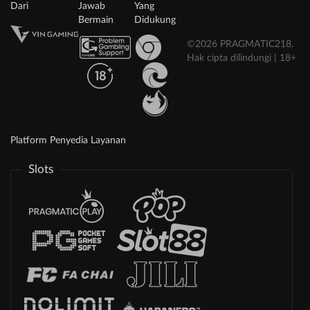
Dari
Jawab
Yang
Bermain
Didukung
©2026 PRAGMATIC218.
Hak cipta dilindungi | 18+
Platform Penyedia Layanan
Slots