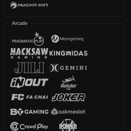
Arcade