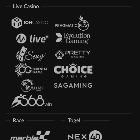
Live Casino
Race
Togel