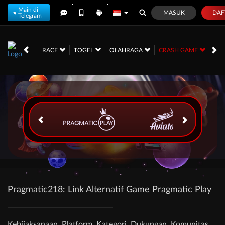
Main di
MASUK
DAF
Telegram
VE CASINO
RACE
TOGEL
OLAHRAGA
CRASH GAME
AR
Pragmatic218: Link Alternatif Game Pragmatic Play
Kebijaksanaan
Platform
Kategori
Dukungan
Komunitas