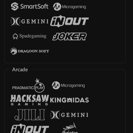
Arcade