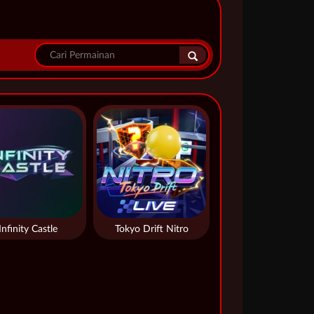
Infinity Castle
Tokyo Drift Nitro