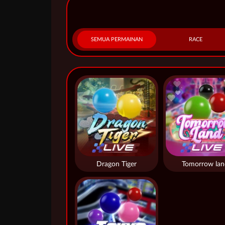
SEMUA PERMAINAN
RACE
Dragon Tiger
Tomorrow lan