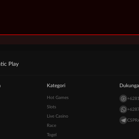
tic Play
m
Kategori
Dukunga
Hot Games
+628
Slots
+628
Live Casino
CSPR
Race
Togel