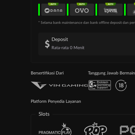
* Selama bank maintenance dan bank offline deposit dan pen
Deposit
Rata-rata 0 Menit
Bersertifikasi Dari
Tanggung Jawab Bermain
Platform Penyedia Layanan
Slots