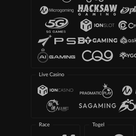
Live Casino
Race
Togel