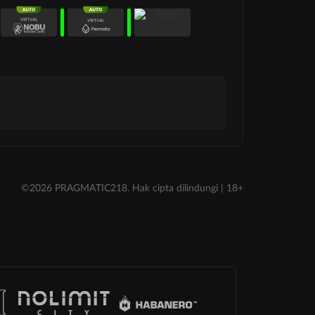
©2026 PRAGMATIC218. Hak cipta dilindungi | 18+