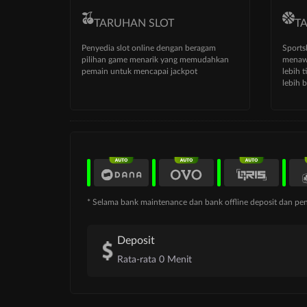
TARUHAN SLOT
T
Penyedia slot online dengan beragam
Sports
pilihan game menarik yang memudahkan
menawa
pemain untuk mencapai jackpot
lebih 
lebih 
* Selama bank maintenance dan bank offline deposit dan pen
Deposit
Rata-rata 0 Menit