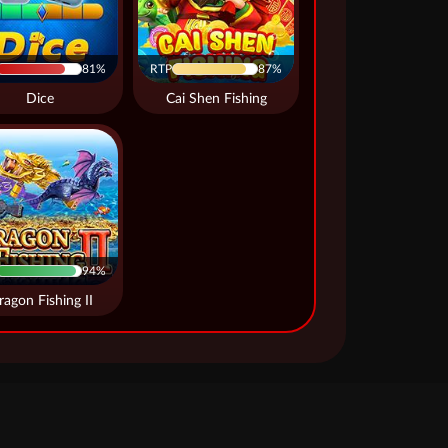
81%
RTP
87%
Dice
Cai Shen Fishing
94%
agon Fishing II