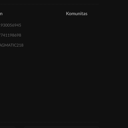
n
Komunitas
1930056945
7741198698
AGMATIC218