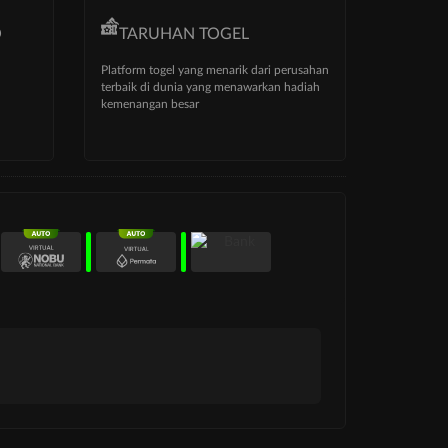
O
TARUHAN TOGEL
Platform togel yang menarik dari perusahan
terbaik di dunia yang menawarkan hadiah
kemenangan besar