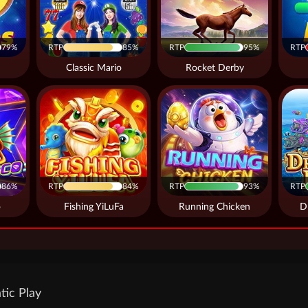
79%
RTP
85%
RTP
95%
RTP
Classic Mario
Rocket Derby
86%
RTP
84%
RTP
93%
RTP
o
Fishing YiLuFa
Running Chicken
Dr
tic Play