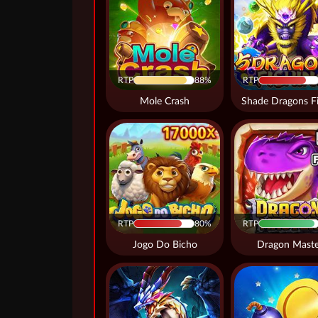
RTP
88%
RTP
Mole Crash
RTP
80%
RTP
Jogo Do Bicho
Dragon Maste