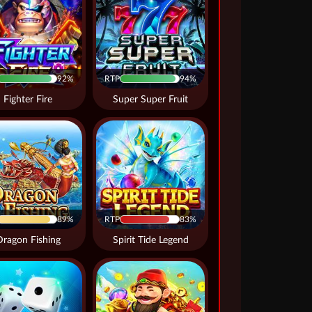
92%
RTP
94%
Fighter Fire
Super Super Fruit
89%
RTP
83%
Dragon Fishing
Spirit Tide Legend