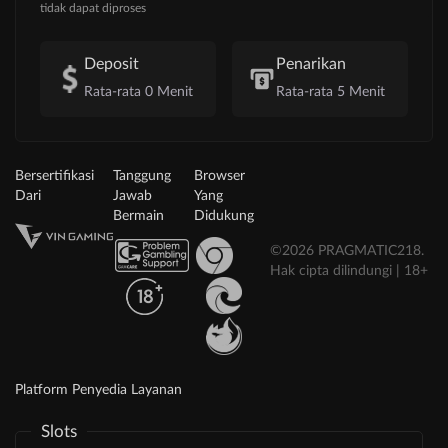
tidak dapat diproses
Deposit
Penarikan
Rata-rata 0 Menit
Rata-rata 5 Menit
Bersertifikasi
Tanggung
Browser
Dari
Jawab
Yang
Bermain
Didukung
©2026 PRAGMATIC218.
Hak cipta dilindungi | 18+
Platform Penyedia Layanan
Slots