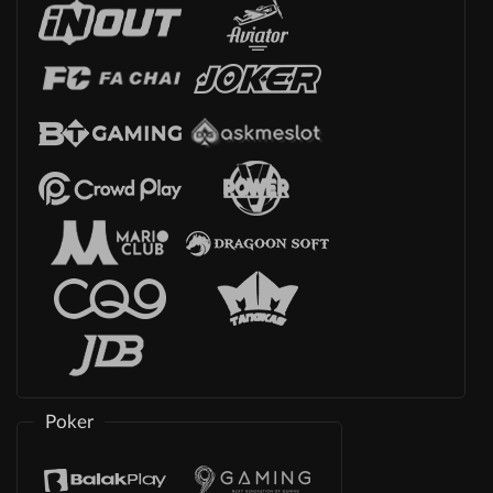
Poker