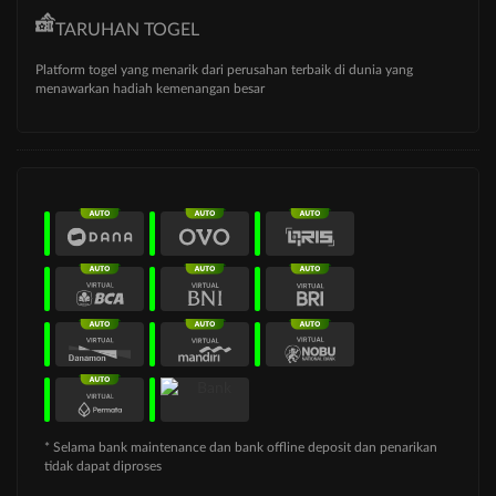
TARUHAN TOGEL
Platform togel yang menarik dari perusahan terbaik di dunia yang
menawarkan hadiah kemenangan besar
* Selama bank maintenance dan bank offline deposit dan penarikan
tidak dapat diproses