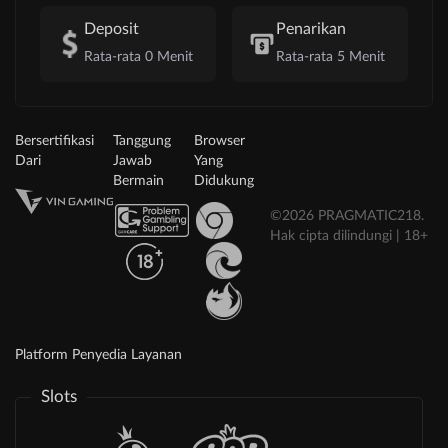
Deposit
Penarikan
Rata-rata 0 Menit
Rata-rata 5 Menit
Bersertifikasi
Tanggung
Browser
Dari
Jawab
Yang
Bermain
Didukung
©2026 PRAGMATIC218.
Hak cipta dilindungi | 18+
Platform Penyedia Layanan
Slots