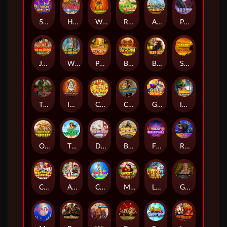
5 Fortune Dragon
Happy Lantern
Wealth
Robin Hood
Amazing Thailand
Panther Moon
JAPAN
Wild Elements
Pay Dirt
Big Prosperity
Best Bet
SAFARI Heat
Three Kingdoms
India
Crown Of Fire
Captain
Gold Bonanza
Indihn Dkehming
Orient
Thai
Dollar Eagle
Bonus Bears
Fire of Rue Royale
Runaway
Crazy Restaurant
Alice
Caster Surprise
Mystery Of The Orient
Life of luxury II
Glamourous World