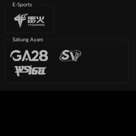
E-Sports
Sabung Ayam