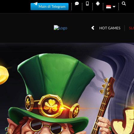
Main di Telegram
HOT GAMES
SL