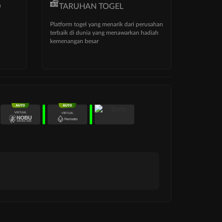
O
TARUHAN TOGEL
Platform togel yang menarik dari perusahan
terbaik di dunia yang menawarkan hadiah
kemenangan besar