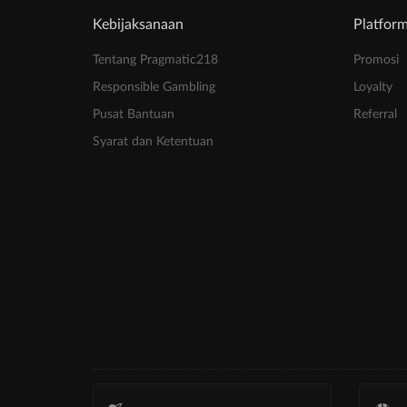
Kebijaksanaan
Platfor
Tentang Pragmatic218
Promosi
Responsible Gambling
Loyalty
Pusat Bantuan
Referral
Syarat dan Ketentuan