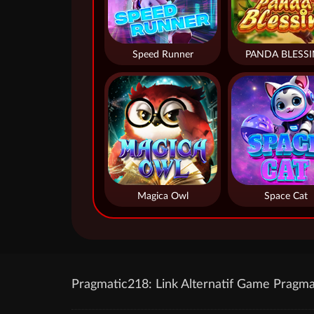
Speed Runner
PANDA BLESS
Magica Owl
Space Cat
Pragmatic218: Link Alternatif Game Pragma