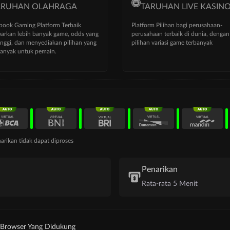
ARUHAN OLAHRAGA
TARUHAN LIVE KASIN
book Gaming Platform Terbaik
Platform Pilihan bagi perusahaan-
rkan lebih banyak game, odds yang
perusahaan terbaik di dunia, dengan
tinggi, dan menyediakan pilihan yang
pilihan variasi game terbanyak
banyak untuk pemain.
arikan tidak dapat diproses
Penarikan
Rata-rata 5 Menit
Browser Yang Didukung