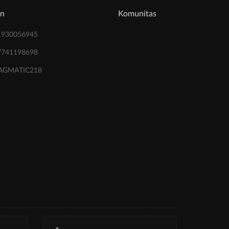
n
Komunitas
1930056945
7741198698
AGMATIC218