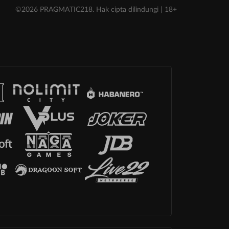
©2026 PRAGMATIC218. Hak cipta dilindungi | 18+